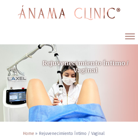
ÁNAMA CLINIC
Medicina Estética y Antienvejecimiento
Rejuvenecimiento Íntimo /
Vaginal
Inicio
Procedimientos
Nosotros
Testimonios
Blog
Contáctenos
Español
Home
»
Rejuvenecimiento Íntimo / Vaginal